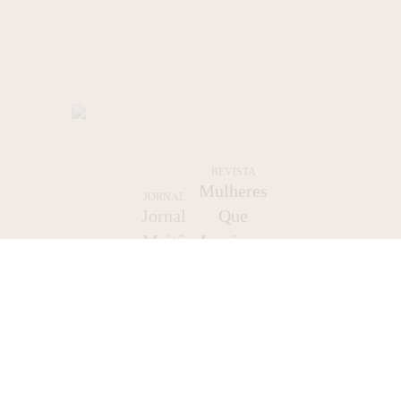
REVISTA
Mulheres
JORNAL
Jornal
Que
Maitê
Inspiram
Brusman
Outras
– Out/24
Mulheres
3
Lifestyle Blog & Magazine By Maitê Brusman