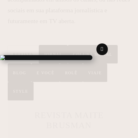
sociais em sua plataforma jornalística e
futuramente em TV aberta.
REVISTA
JORNAL
COLUNA SOCIAL
BLOG
E VOCÊ
ROLÊ
VIAJE
STYLE
REVISTA MAITE
BRUSMAN