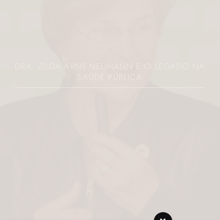
DRA. ZILDA ARNS NEUMANN E O LEGADO NA
SAÚDE PÚBLICA