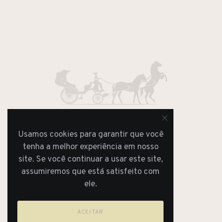
Usamos cookies para garantir que você
JORNAL
tenha a melhor experiência em nosso
REVISTA
site. Se você continuar a usar este site,
assumiremos que está satisfeito com
ele.
ACEITAR