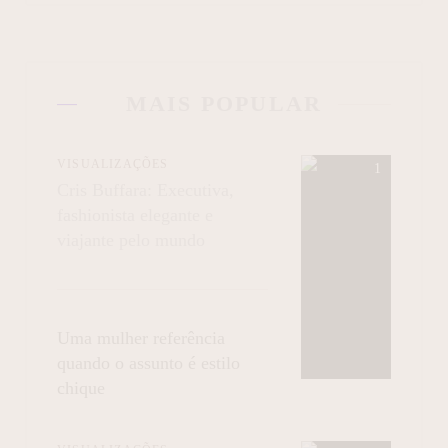
MAIS POPULAR
VISUALIZAÇÕES
Cris Buffara: Executiva,
fashionista elegante e
viajante pelo mundo
Uma mulher referência
quando o assunto é estilo
chique