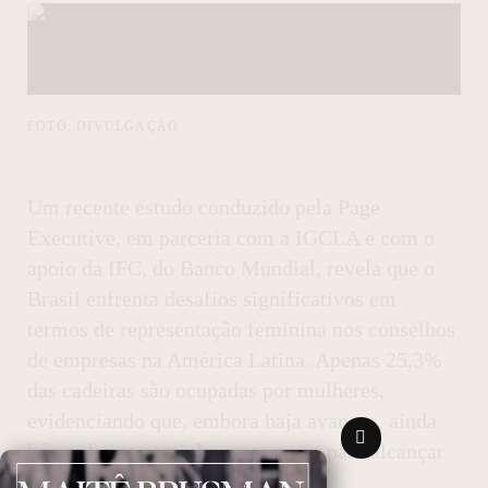
FOTO: DIVULGAÇÃO
Um recente estudo conduzido pela Page
Executive, em parceria com a IGCLA e com o
apoio da IFC, do Banco Mundial, revela que o
Brasil enfrenta desafios significativos em
termos de representação feminina nos conselhos
de empresas na América Latina. Apenas 25,3%
das cadeiras são ocupadas por mulheres,
evidenciando que, embora haja avanços, ainda
há um longo caminho a percorrer para alcançar
uma representação equitativa