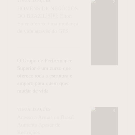
VISUALIZAÇÕES
HOMENS DE NEGÓCIOS
DO BRAZIL🇧🇷: Elton
Euler oferece uma mudança
de vida através do GPS
O Grupo de Performance
Superior é um curso que
oferece toda a estrutura e
amparo para quem quer
mudar de vida
VISUALIZAÇÕES
Acesso a Armas no Brasil
Aumenta Apesar de
Restrições