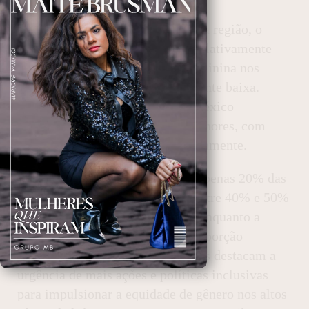
Comparando com outros países da região, o
Brasil apresenta um percentual relativamente
superior, mas a representação feminina nos
conselhos ainda é preocupantemente baixa.
Países como Peru, Argentina e México
registraram percentuais ainda menores, com
21,1%, 19,2% e 19,2%, respectivamente.
No entanto, ainda é notável que apenas 20% das
empresas entrevistadas tinham entre 40% e 50%
de mulheres em seus conselhos, enquanto a
maioria (76%) mantinha uma proporção
feminina inferior a 30%. Os dados destacam a
urgência de mais ações e políticas inclusivas
para impulsionar a equidade de gênero nos altos