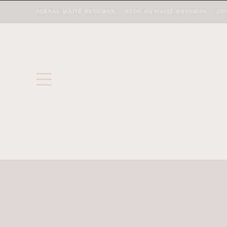
JORNAL MAITÊ BRUSMAN
BLOG DA MAITÊ BRUSMAN
CO